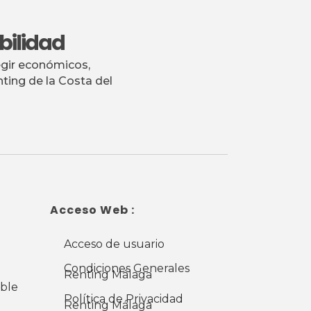
bilidad
egir económicos,
ing de la Costa del
Acceso Web :
Acceso de usuario
Condiciones Generales
Renting Málaga
ible
Política de Privacidad
Renting Málaga