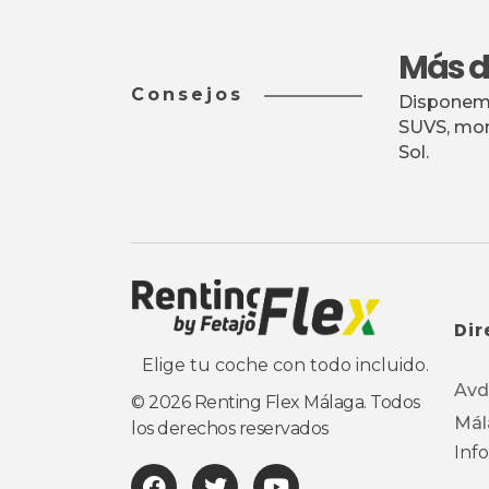
Más de
Consejos
Disponemo
SUVS, mon
Sol.
Dir
Renting Flex Málaga
Renting de coches, furgonetas, SUV, flexible en Málaga y la Costa del Sol - Fetajo Rent a Car
Elige tu coche con todo incluido.
Avd.
© 2026 Renting Flex Málaga. Todos
Mál
los derechos reservados
Inf