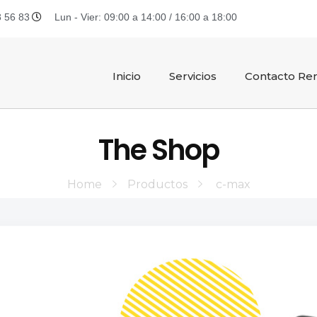
 56 83
Lun - Vier: 09:00 a 14:00 / 16:00 a 18:00
Inicio
Servicios
Contacto Ren
The Shop
Home
Productos
c-max