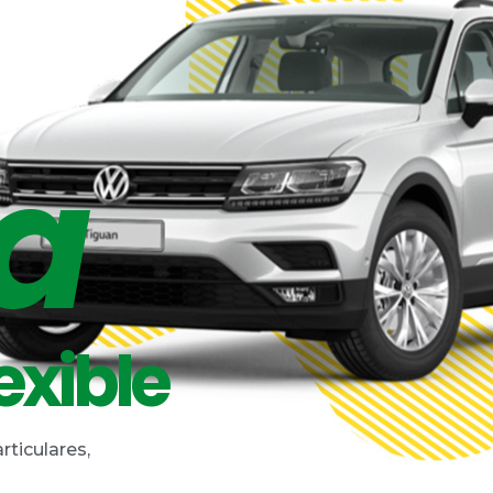
ta
exible
rticulares,