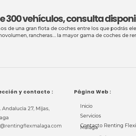
 300 vehículos, consulta disponi
s de una gran flota de coches entre los que podrás el
ovolumen, rancheras… la mayor gama de coches de rent
ección y contacto :
Página Web :
Inicio
 Andalucia 27, Mijas,
Servicios
aga
Contacto Renting Flex
o@rentingflexmalaga.com
Málaga