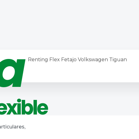
ta
exible
rticulares,